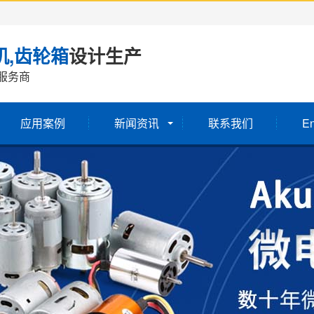
机,齿轮箱
设计生产
服务商
应用案例
新闻资讯
联系我们
En