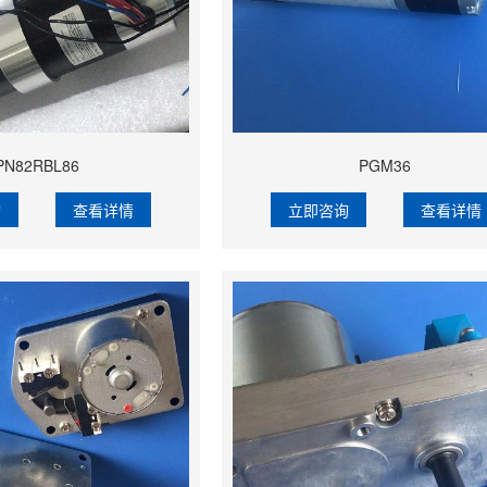
PN82RBL86
PGM36
询
查看详情
立即咨询
查看详情