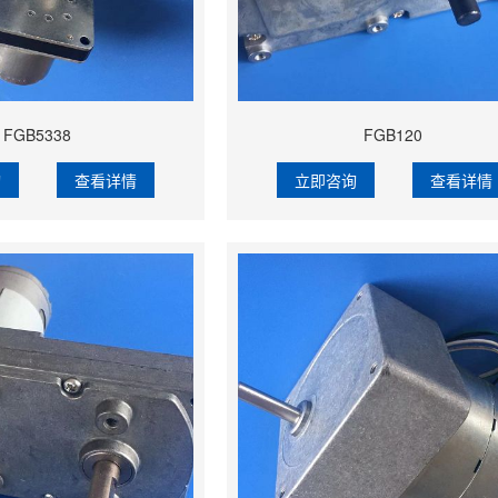
FGB5338
FGB120
询
查看详情
立即咨询
查看详情