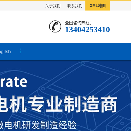
关于我们
|
联系我们
XML地图
全国咨询热线：
13404253410
glish