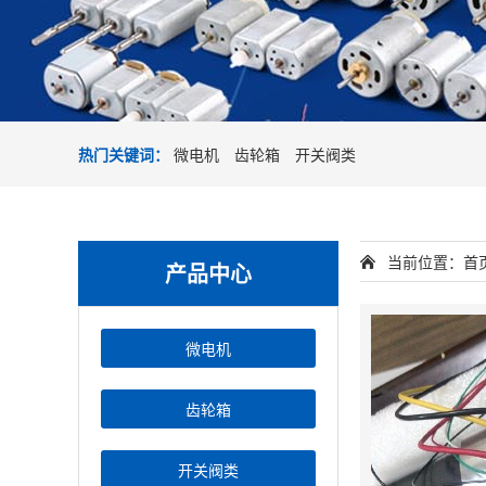
热门关键词：
微电机
齿轮箱
开关阀类
当前位置：
首
产品中心
微电机
齿轮箱
开关阀类