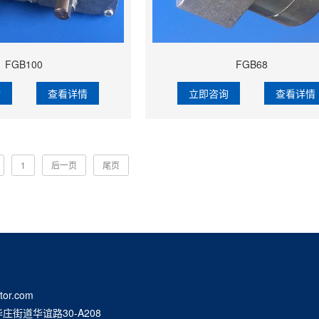
FGB100
FGB68
询
查看详情
立即咨询
查看详情
1
后一页
尾页
or.com
街道华谊路30-A208