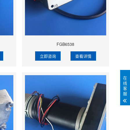
FGB6538
立即咨询
查看详情
在
线
客
服