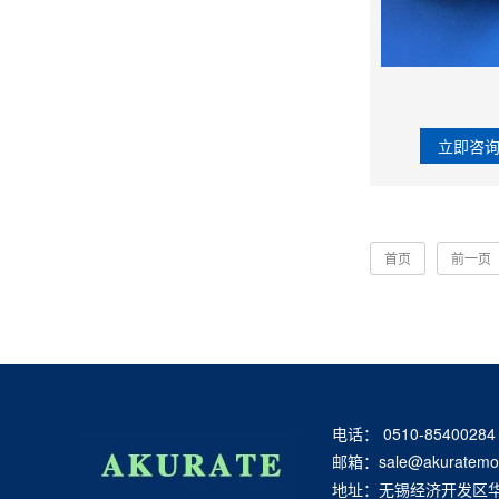
立即咨
首页
前一页
电话： 0510-85400284
邮箱：sale@akuratemot
地址：无锡经济开发区华庄