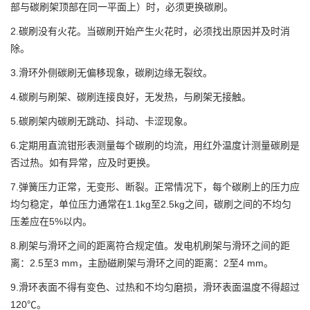
部与碳刷架顶部在同一平面上）时，必须更换碳刷。
2.碳刷没有火花。当碳刷开始产生火花时，必须找出原因并及时消
除。
3.滑环外侧碳刷无偏移现象，碳刷边缘无裂纹。
4.碳刷与刷架、碳刷连接良好，无发热，与刷架无接触。
5.碳刷架内碳刷无跳动、抖动、卡涩现象。
6.定期用直流钳形表测量每个碳刷的均流，用红外温度计测量碳刷是
否过热。如有异常，应及时更换。
7.弹簧压力正常，无变形、断裂。正常情况下，每个碳刷上的压力应
均匀稳定，单位压力通常在1.1kg至2.5kg之间，碳刷之间的不均匀
压差应在5%以内。
8.刷架与滑环之间的距离符合规定值。发电机刷架与滑环之间的距
离：2.5至3 mm，主励磁刷架与滑环之间的距离：2至4 mm。
9.滑环表面不得有变色、过热和不均匀磨损，滑环表面温度不得超过
120℃。